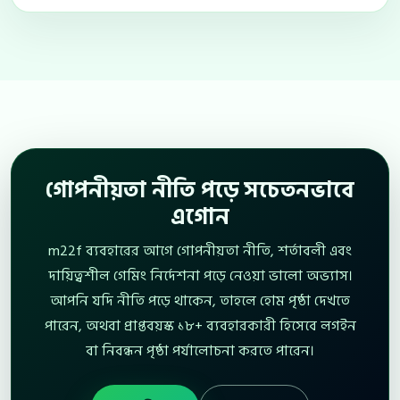
গোপনীয়তা নীতি পড়ে সচেতনভাবে
এগোন
m22f ব্যবহারের আগে গোপনীয়তা নীতি, শর্তাবলী এবং
দায়িত্বশীল গেমিং নির্দেশনা পড়ে নেওয়া ভালো অভ্যাস।
আপনি যদি নীতি পড়ে থাকেন, তাহলে হোম পৃষ্ঠা দেখতে
পারেন, অথবা প্রাপ্তবয়স্ক ১৮+ ব্যবহারকারী হিসেবে লগইন
বা নিবন্ধন পৃষ্ঠা পর্যালোচনা করতে পারেন।