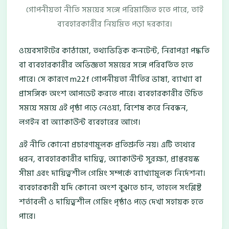
গোপনীয়তা নীতি সময়ের সঙ্গে পরিমার্জিত হতে পারে, তাই
ব্যবহারকারীর নিয়মিত পড়া দরকার।
ওয়েবসাইটের কাঠামো, তথ্যভিত্তিক কনটেন্ট, নিরাপত্তা পদ্ধতি
বা ব্যবহারকারীর অভিজ্ঞতা সময়ের সঙ্গে পরিবর্তিত হতে
পারে। সে কারণে m22f গোপনীয়তা নীতির ভাষা, ব্যাখ্যা বা
প্রাসঙ্গিক অংশ আপডেট করতে পারে। ব্যবহারকারীর উচিত
সময়ে সময়ে এই পৃষ্ঠা পড়ে নেওয়া, বিশেষ করে নিবন্ধন,
লগইন বা অ্যাকাউন্ট ব্যবহারের আগে।
এই নীতি কোনো প্রচারণামূলক প্রতিশ্রুতি নয়। এটি তথ্যের
ধরন, ব্যবহারকারীর দায়িত্ব, অ্যাকাউন্ট সুরক্ষা, প্রাপ্তবয়স্ক
সীমা এবং দায়িত্বশীল গেমিং সম্পর্কে ব্যাখ্যামূলক নির্দেশনা।
ব্যবহারকারী যদি কোনো অংশ বুঝতে চান, তাহলে সংশ্লিষ্ট
শর্তাবলী ও দায়িত্বশীল গেমিং পৃষ্ঠাও পড়ে দেখা সহায়ক হতে
পারে।