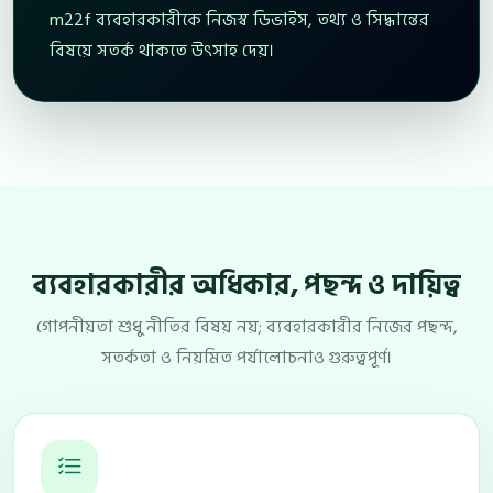
m22f ব্যবহারকারীকে নিজস্ব ডিভাইস, তথ্য ও সিদ্ধান্তের
বিষয়ে সতর্ক থাকতে উৎসাহ দেয়।
ব্যবহারকারীর অধিকার, পছন্দ ও দায়িত্ব
গোপনীয়তা শুধু নীতির বিষয় নয়; ব্যবহারকারীর নিজের পছন্দ,
সতর্কতা ও নিয়মিত পর্যালোচনাও গুরুত্বপূর্ণ।