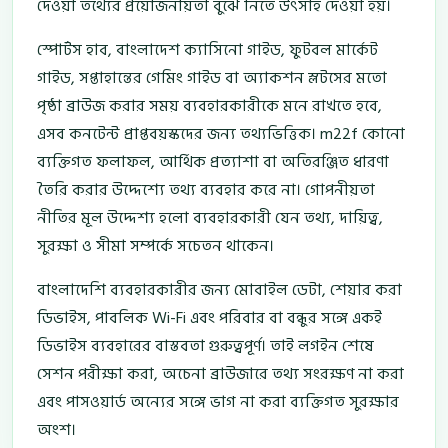
দেওয়া তথ্যের প্রয়োজনীয়তা বুঝে নিতে উৎসাহ দেওয়া হয়।
স্পোর্টস হাব, বাংলাদেশ ক্যাসিনো গাইড, ফুটবল মার্কেট
গাইড, সপ্তাহান্তের গেমিং গাইড বা অ্যাকশন স্লটসের মতো
পৃষ্ঠা ব্রাউজ করার সময় ব্যবহারকারীকে মনে রাখতে হবে,
এসব কনটেন্ট প্রাপ্তবয়স্কদের জন্য তথ্যভিত্তিক। m22f কোনো
ব্যক্তিগত ফলাফল, আর্থিক প্রত্যাশা বা অতিরঞ্জিত ধারণা
তৈরি করার উদ্দেশ্যে তথ্য ব্যবহার করে না। গোপনীয়তা
নীতির মূল উদ্দেশ্য হলো ব্যবহারকারী যেন তথ্য, দায়িত্ব,
সুরক্ষা ও সীমা সম্পর্কে সচেতন থাকেন।
বাংলাদেশি ব্যবহারকারীর জন্য মোবাইল ডেটা, শেয়ার করা
ডিভাইস, পাবলিক Wi-Fi এবং পরিবার বা বন্ধুর সঙ্গে একই
ডিভাইস ব্যবহারের বাস্তবতা গুরুত্বপূর্ণ। তাই লগইন শেষে
সেশন পরীক্ষা করা, অচেনা ব্রাউজারে তথ্য সংরক্ষণ না করা
এবং পাসওয়ার্ড অন্যের সঙ্গে ভাগ না করা ব্যক্তিগত সুরক্ষার
অংশ।