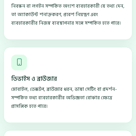
নিবন্ধন বা লগইন সম্পর্কিত অংশে ব্যবহারকারী যে তথ্য দেন,
তা অ্যাকাউন্ট শনাক্তকরণ, প্রবেশ নিয়ন্ত্রণ এবং
ব্যবহারকারীর নিজস্ব ব্যবস্থাপনার সঙ্গে সম্পর্কিত হতে পারে।
ডিভাইস ও ব্রাউজার
মোবাইল, ডেস্কটপ, ব্রাউজার ধরন, ভাষা সেটিং বা প্রদর্শন-
সম্পর্কিত তথ্য ব্যবহারকারীর অভিজ্ঞতা বোঝার ক্ষেত্রে
প্রাসঙ্গিক হতে পারে।