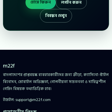
হোমে ফিরুন
লগইন করুন
নিবন্ধন দেখুন
m22f
বাংলাদেশের প্রাপ্তবয়স্ক ব্যবহারকারীদের জন্য ক্রীড়া, ক্যাসিনো-স্টাইল
বিনোদন, মোবাইল অভিজ্ঞতা, গোপনীয়তা সচেতনতা ও দায়িত্বশীল
গেমিং বিষয়ক তথ্যভিত্তিক হাব।
ইমেইল:
support@m22f.com