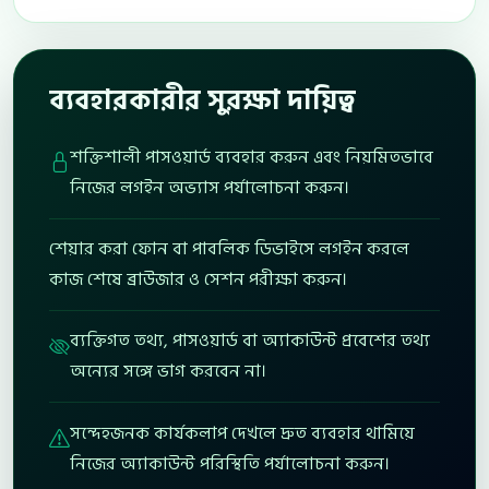
ব্যবহারকারীর সুরক্ষা দায়িত্ব
শক্তিশালী পাসওয়ার্ড ব্যবহার করুন এবং নিয়মিতভাবে
নিজের লগইন অভ্যাস পর্যালোচনা করুন।
শেয়ার করা ফোন বা পাবলিক ডিভাইসে লগইন করলে
কাজ শেষে ব্রাউজার ও সেশন পরীক্ষা করুন।
ব্যক্তিগত তথ্য, পাসওয়ার্ড বা অ্যাকাউন্ট প্রবেশের তথ্য
অন্যের সঙ্গে ভাগ করবেন না।
সন্দেহজনক কার্যকলাপ দেখলে দ্রুত ব্যবহার থামিয়ে
নিজের অ্যাকাউন্ট পরিস্থিতি পর্যালোচনা করুন।