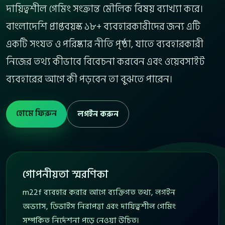
দায়িত্বশীল গেমিং সংক্রান্ত মৌলিক বিষয় ব্যাখ্যা করে।
বাংলাদেশি প্রাপ্তবয়স্ক ১৮+ ব্যবহারকারীদের জন্য এটি
একটি সংযত ও পরিষ্কার নীতি পৃষ্ঠা, যাতে ব্যবহারকারী
নিজের তথ্য কীভাবে বিবেচনা করবেন এবং ওয়েবসাইট
ব্যবহারের আগে কী পড়বেন তা বুঝতে পারেন।
হোমে ফিরুন
লগইন করুন
গোপনীয়তা স্মরণিকা
m22f ব্যবহার করার আগে ব্যক্তিগত তথ্য, লগইন
অভ্যাস, ডিভাইস নিরাপত্তা এবং দায়িত্বশীল গেমিং
সম্পর্কিত নির্দেশনা পড়ে নেওয়া উচিত।