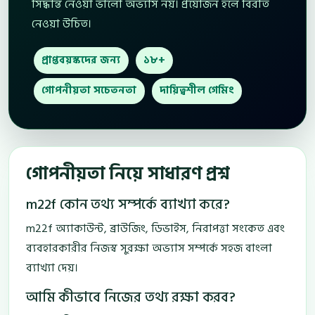
সিদ্ধান্ত নেওয়া ভালো অভ্যাস নয়। প্রয়োজন হলে বিরতি
নেওয়া উচিত।
প্রাপ্তবয়স্কদের জন্য
১৮+
গোপনীয়তা সচেতনতা
দায়িত্বশীল গেমিং
গোপনীয়তা নিয়ে সাধারণ প্রশ্ন
m22f কোন তথ্য সম্পর্কে ব্যাখ্যা করে?
m22f অ্যাকাউন্ট, ব্রাউজিং, ডিভাইস, নিরাপত্তা সংকেত এবং
ব্যবহারকারীর নিজস্ব সুরক্ষা অভ্যাস সম্পর্কে সহজ বাংলা
ব্যাখ্যা দেয়।
আমি কীভাবে নিজের তথ্য রক্ষা করব?