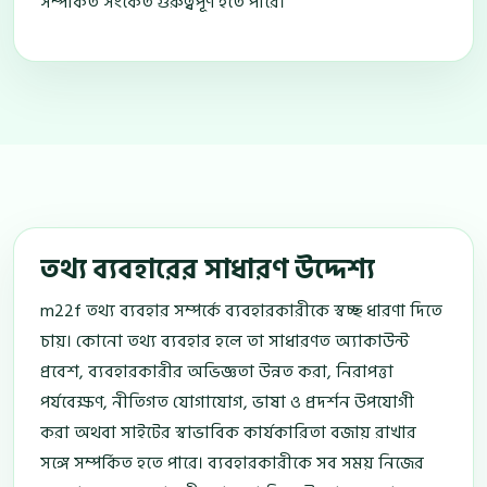
সম্পর্কিত সংকেত গুরুত্বপূর্ণ হতে পারে।
তথ্য ব্যবহারের সাধারণ উদ্দেশ্য
m22f তথ্য ব্যবহার সম্পর্কে ব্যবহারকারীকে স্বচ্ছ ধারণা দিতে
চায়। কোনো তথ্য ব্যবহার হলে তা সাধারণত অ্যাকাউন্ট
প্রবেশ, ব্যবহারকারীর অভিজ্ঞতা উন্নত করা, নিরাপত্তা
পর্যবেক্ষণ, নীতিগত যোগাযোগ, ভাষা ও প্রদর্শন উপযোগী
করা অথবা সাইটের স্বাভাবিক কার্যকারিতা বজায় রাখার
সঙ্গে সম্পর্কিত হতে পারে। ব্যবহারকারীকে সব সময় নিজের